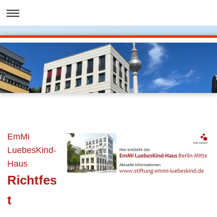
EmMi
LuebesKind-
Haus
Richtfes
t