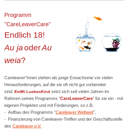
Programm
"CareLeaverCare"
Endlich 18!
Au ja
oder
Au
weia
?
Careleaver*innen stehen als junge Erwachsene vor vielen
Herausforderungen, auf die sie oft nicht gut vorbereitet
sind.
setzt sich seit vielen Jahren im
EmMi LuebesKind
Rahmen seines Programms "
CareLeaverCare
" für sie ein - mit
eigenen Projekten und mit Förderungen, so z.B.
- Aufbau des Programms "
Careleaver Weltweit
",
- F
inanzierung von Careleaver-Treffen und der Geschäftsstelle
des
Careleaver e.V.