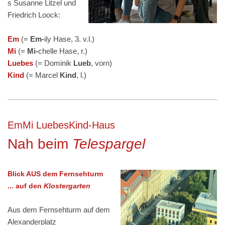
s Susanne Litzel und
Friedrich Loock:
Em
(=
Em-
ily Hase, 3. v.l.)
Mi
(=
Mi-
chelle Hase, r.)
Luebes
(= Dominik
Lueb
, vorn)
Kind
(= Marcel
Kind
, l.)
EmMi LuebesKind-Haus
Nah beim
Telespargel
Blick AUS dem Fernsehturm
... auf den
Klostergarten
Aus dem Fernsehturm auf dem
Alexanderplatz