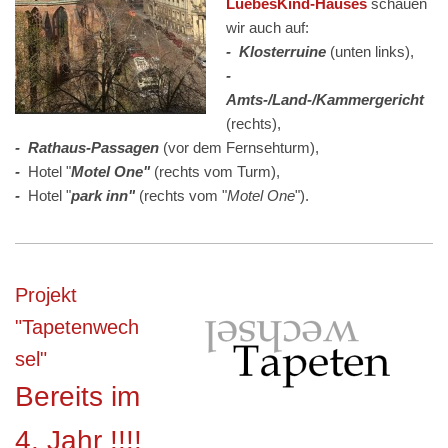
LuebesKind-Hauses
schauen
wir auch auf:
- Klosterruine
(unten links),
-
Amts-/Land-/Kammergericht
(rechts),
- Rathaus-Passagen
(vor dem Fernsehturm),
-
Hotel "
Motel One"
(rechts vom Turm),
-
Hotel "
park inn"
(rechts vom "
Motel One
").
Projekt
"Tapetenwech
sel"
Bereits im
4. Jahr !!!!