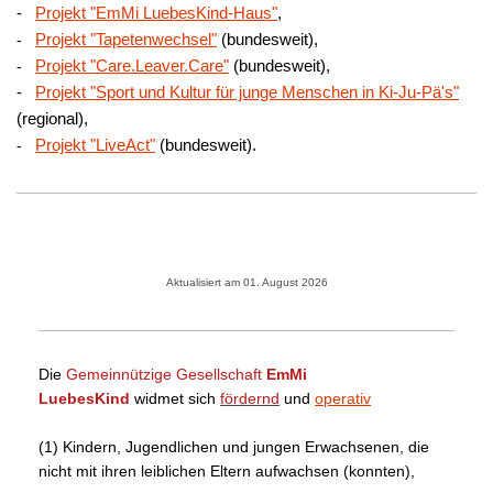
-
Projekt "EmMi LuebesKind-Haus"
,
Projekt "Tapetenwechsel"
(bundesweit),
-
Projekt "Care.Leaver.Care"
(bundesweit),
-
-
Projekt "Sport und Kultur für junge Menschen in Ki-Ju-Pä's"
(regional),
Projekt "LiveAct"
(bundesweit).
-
Aktualisiert am 01. August 2026
Die
Gemeinnützige Gesellschaft
EmMi
LuebesKind
widmet sich
fördernd
und
operativ
(1) Kindern, Jugendlichen und jungen Erwachsenen, die
nicht mit ihren leiblichen Eltern aufwachsen (konnten),