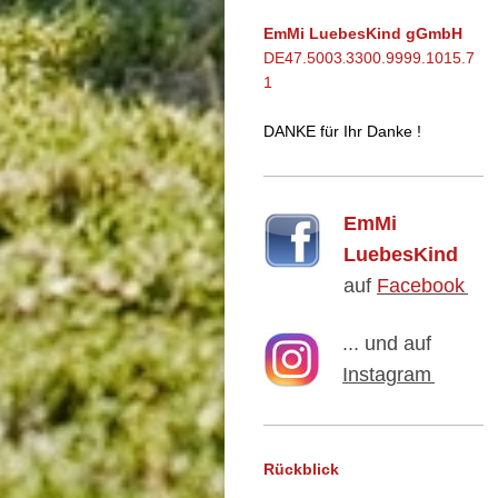
EmMi LuebesKind gGmbH
DE47.5003
3300.9999.1015.7
.
1
DANKE für Ihr Danke !
EmMi
LuebesKind
auf
Facebook
... und auf
Instagram
Rückblick