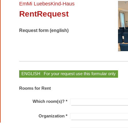
EmMi LuebesKind-Haus
RentRequest
Request form (english)
ENGLISH For your request use this formular only
Rooms for Rent
Which room(s)?
*
Organization
*