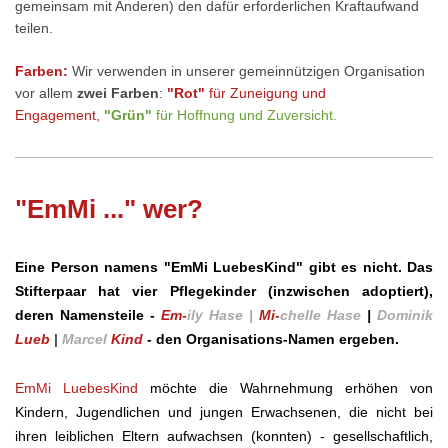
gemeinsam mit Anderen)
den dafür erforderlichen Kraftaufwand
teilen.
Farben:
Wir verwenden in unserer gemeinnützigen Organisation
vor allem
zwei Farben
:
"Rot"
für
Zuneigung und
Engagement,
"Grün"
für
Hoffnung und Zuversicht.
"EmMi ..." wer?
Eine Person namens "EmMi LuebesKind" gibt es nicht. Das
Stifterpaar hat vier Pflegekinder (inzwischen adoptiert),
deren Namensteile -
Em-
ily Hase |
Mi-
chelle
Hase
|
Dominik
Lueb
|
Marcel
Kind
- den Organisations-Namen ergeben.
EmMi LuebesKind
möchte die Wahrnehmung erhöhen von
Kindern, Jugendlichen und jungen Erwachsenen, die nicht bei
ihren leiblichen Eltern aufwachsen (konnten) - gesellschaftlich,